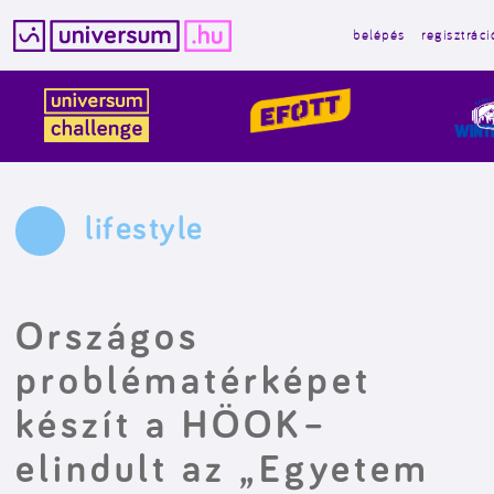
belépés
regisztráci
Kilépés
a
tartalomba
lifestyle
Országos
problématérképet
készít a HÖOK–
elindult az „Egyetem