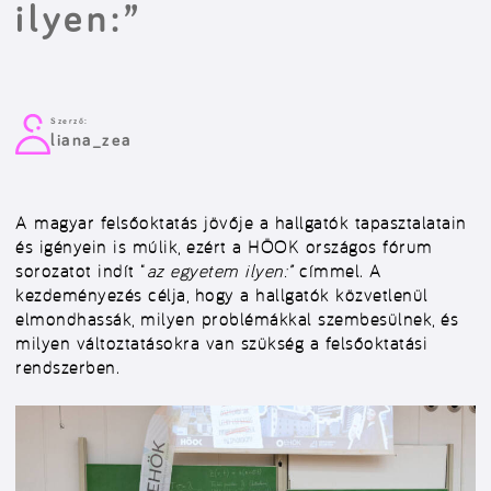
ilyen:”
Szerző:
liana_zea
A magyar felsőoktatás jövője a hallgatók tapasztalatain
és igényein is múlik, ezért a HÖOK országos fórum
sorozatot indít “
az egyetem ilyen:”
címmel. A
kezdeményezés célja, hogy a hallgatók közvetlenül
elmondhassák, milyen problémákkal szembesülnek, és
milyen változtatásokra van szükség a felsőoktatási
rendszerben.