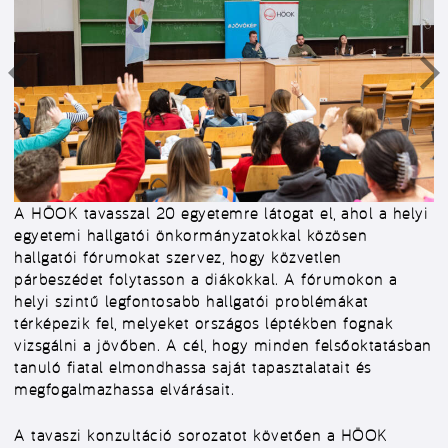
A HÖOK tavasszal 20 egyetemre látogat el, ahol a helyi
egyetemi hallgatói önkormányzatokkal közösen
hallgatói fórumokat szervez, hogy közvetlen
párbeszédet folytasson a diákokkal. A fórumokon a
helyi szintű legfontosabb hallgatói problémákat
térképezik fel, melyeket országos léptékben fognak
vizsgálni a jövőben. A cél, hogy minden felsőoktatásban
tanuló fiatal elmondhassa saját tapasztalatait és
megfogalmazhassa elvárásait.
A tavaszi konzultáció sorozatot követően a HÖOK