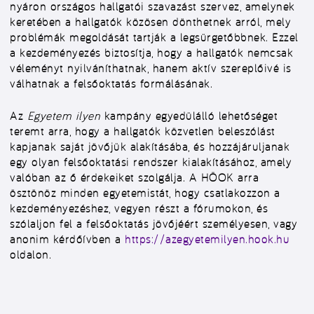
nyáron országos hallgatói szavazást szervez, amelynek
keretében a hallgatók közösen dönthetnek arról, mely
problémák megoldását tartják a legsürgetőbbnek. Ezzel
a kezdeményezés biztosítja, hogy a hallgatók nemcsak
véleményt nyilváníthatnak, hanem aktív szereplőivé is
válhatnak a felsőoktatás formálásának.
Az
Egyetem ilyen
kampány egyedülálló lehetőséget
teremt arra, hogy a hallgatók közvetlen beleszólást
kapjanak saját jövőjük alakításába, és hozzájáruljanak
egy olyan felsőoktatási rendszer kialakításához, amely
valóban az ő érdekeiket szolgálja. A HÖOK arra
ösztönöz minden egyetemistát, hogy csatlakozzon a
kezdeményezéshez, vegyen részt a fórumokon, és
szólaljon fel a felsőoktatás jövőjéért személyesen, vagy
anonim kérdőívben a
https://azegyetemilyen.hook.hu
oldalon.