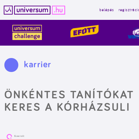
belépés
regisztráci
Kilépés
a
tartalomba
karrier
ÖNKÉNTES TANÍTÓKAT
KERES A KÓRHÁZSULI
Szerző: