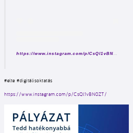
https://www.instagram.com/p/CsQl1vBN0ZT/
” s
#elte #digitálisoktatás
https://www.instagram.com/p/CsQl1vBN0ZT/