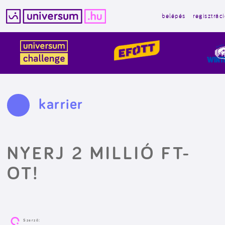
belépés
regisztrác
Kilépés
a
tartalomba
karrier
NYERJ 2 MILLIÓ FT-
OT!
Szerző: