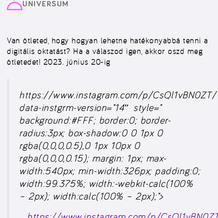
UNIVERSUM
Van ötleted, hogy hogyan lehetne hatékonyabbá tenni a
digitális oktatást? Ha a válaszod igen, akkor oszd meg
ötletedet! 2023. június 20-ig
https://www.instagram.com/p/CsQl1vBN0ZT/
data-instgrm-version=”14″ style=”
background:#FFF; border:0; border-
radius:3px; box-shadow:0 0 1px 0
rgba(0,0,0,0.5),0 1px 10px 0
rgba(0,0,0,0.15); margin: 1px; max-
width:540px; min-width:326px; padding:0;
width:99.375%; width:-webkit-calc(100%
– 2px); width:calc(100% – 2px);”>
https://www.instagram.com/p/CsQl1vBN0Z