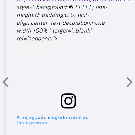
style=” background:#FFFFFF; line-
height:0; padding:0 0; text-
align:center; text-decoration:none;
width:100%;” target=”_blank”
rel=”noopener”>
A bejegyzés megtekintése az
Instagramon