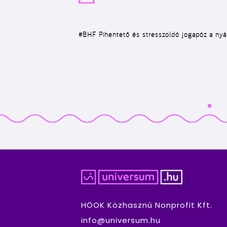
#BHF
Pihentető és stresszoldó jogapóz a nyár
HÖOK Közhasznú Nonprofit Kft.
info@universum.hu