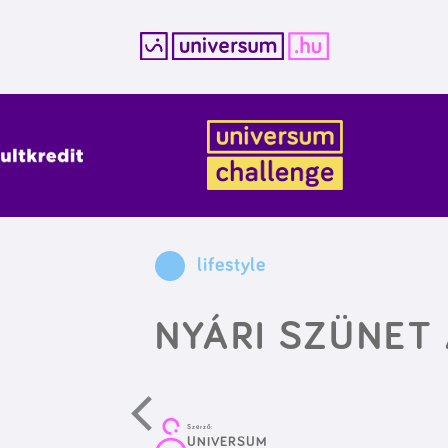
Kilépés
a
tartalomba
lifestyle
NYÁRI SZÜNET
Szerző:
UNIVERSUM