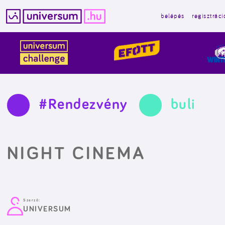
belépés
regisztráci
Kilépés
a
tartalomba
#Rendezvény
buli
NIGHT CINEMA
Szerző:
UNIVERSUM