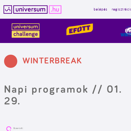
belépés
regisztráci
Kilépés
a
tartalomba
WINTERBREAK
Napi programok // 01.
29.
Szerző: