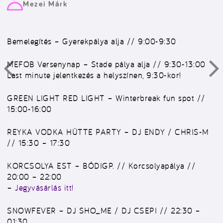
Mezei Márk
Bemelegítés – Gyerekpálya alja //
9:00-9:30
MEFOB Versenynap – Stade pálya alja // 9:30-13:00
Last minute jelentkezés a helyszínen, 9:30-kor!
GREEN LIGHT RED LIGHT – Winterbreak fun spot //
15:00-16:00
REYKA VODKA HÜTTE PARTY – DJ ENDY / CHRIS-M
//
15:30 – 17:30
KORCSOLYA EST – BÓDIGP. // Korcsolyapálya //
20:00 – 22:00
–
Jegyvásárlás itt!
SNOWFEVER – DJ SHO_ME / DJ CSEPI //
22:30 –
01:30