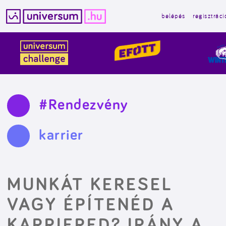
belépés
regisztráci
Kilépés
a
tartalomba
#Rendezvény
karrier
MUNKÁT KERESEL
VAGY ÉPÍTENÉD A
KARRIERED? IRÁNY A