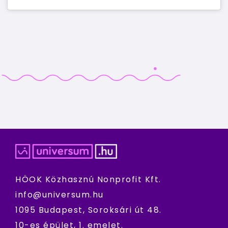
HÖOK Közhasznú Nonprofit Kft.
info@universum.hu
1095 Budapest, Soroksári út 48.
10-es épület, 1. emelet.