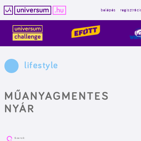
belépés
regisztráci
Kilépés
a
tartalomba
lifestyle
MŰANYAGMENTES
NYÁR
Szerző: