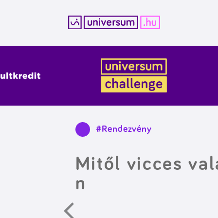
Kilépés
a
tartalomba
#Rendezvény
Mitől vicces va
n