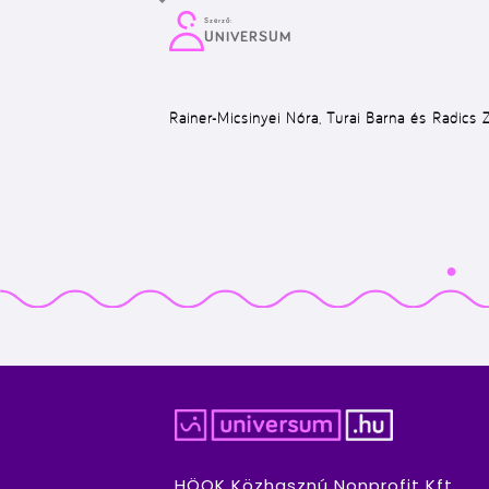
Szerző:
UNIVERSUM
Rainer-Micsinyei Nóra, Turai Barna és Radics 
HÖOK Közhasznú Nonprofit Kft.