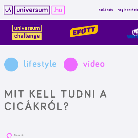
belépés
regisztráci
Kilépés
a
tartalomba
lifestyle
video
MIT KELL TUDNI A
CICÁKRÓL?
Szerző: