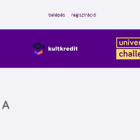
belépés
regisztráció
 A