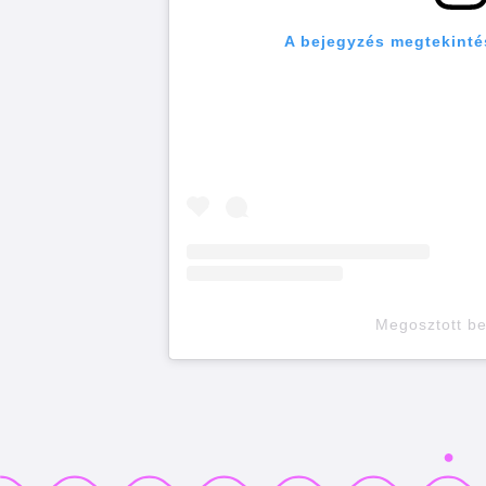
A bejegyzés megtekinté
Megosztott b