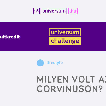
Kilépés
a
tartalomba
lifestyle
MILYEN VOLT A
CORVINUSON?