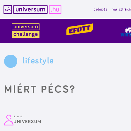
belépés
regisztráci
Kilépés
a
tartalomba
lifestyle
MIÉRT PÉCS?
Szerző:
UNIVERSUM