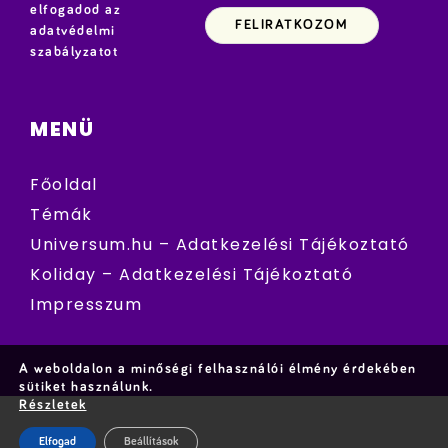
elfogadod az
adatvédelmi
szabályzatot
MENÜ
Főoldal
Témák
Universum.hu – Adatkezelési Tájékoztató
Koliday – Adatkezelési Tájékoztató
Impresszum
A weboldalon a minőségi felhasználói élmény érdekében
sütiket használunk.
Részletek
Elfogad
Beállítások