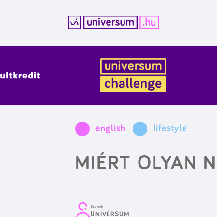
Kilépés
a
tartalomba
english
lifestyle
MIÉRT OLYAN 
Szerző:
UNIVERSUM