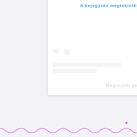
A bejegyzés megtekinté
Megosztott b