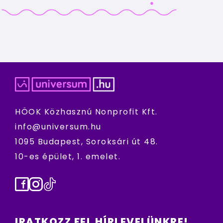
HÖOK Közhasznú Nonprofit Kft.
info@universum.hu
1095 Budapest, Soroksári út 48.
10-es épület, 1. emelet.
Facebook
Instagram
TikTok
IRATKOZZ FEL HÍRLEVELÜNKRE!