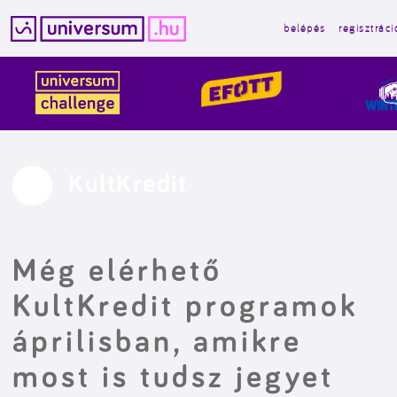
belépés
regisztráci
Kilépés
a
tartalomba
KultKredit
Még elérhető
KultKredit programok
áprilisban, amikre
most is tudsz jegyet