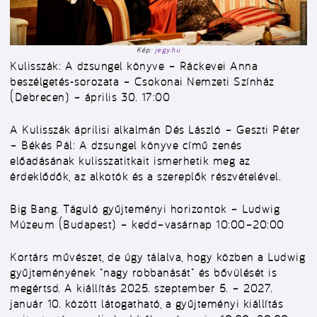
Kép:
jegy.hu
Kulisszák: A dzsungel könyve – Ráckevei Anna
beszélgetés-sorozata
– Csokonai Nemzeti Színház
(Debrecen)
– április 30. 17:00
A Kulisszák áprilisi alkalmán Dés László – Geszti Péter
– Békés Pál: A dzsungel könyve című zenés
előadásának kulisszatitkait ismerhetik meg az
érdeklődők, az alkotók és a szereplők részvételével.
Big Bang. Táguló gyűjteményi horizontok – Ludwig
Múzeum (Budapest) – kedd–vasárnap 10:00–20:00
Kortárs művészet, de úgy tálalva, hogy közben a Ludwig
gyűjteményének “nagy robbanását” és bővülését is
megértsd. A kiállítás 2025. szeptember 5. – 2027.
január 10. között látogatható, a gyűjteményi kiállítás