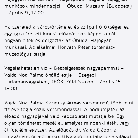
munkások mindennapjai – Óbudai Múzeum (Budapest)
– április 9., 17:00
Ha szereted a várostörténetet és az ipari örökséget, ez
egy igazi “rejtett kincs”: előadás sok képpel arról,
hogyan éltek és dolgoztak az Óbudai Hajógyár
munkásai. Az alkalmat Horváth Péter történész-
muzeológus tartja.
Végeláthatatlan víz – Beszélgetések nagyapámmal –
Vajda Noa Pálma önálló estje – Szegedi
Tudományegyetem, REÖK, Zöld Szalon – április 15.
18:00
Vajda Noa Pálma Kazinczy-érmes versmondó, több mint
tíz éve foglalkozik versmondással. A pódiumjáték az
előadó nagyapjával való kapcsolatát mutatja be. Egy
olyan történetet mesél el, amelyet mindenki átélt, vagy
át fog élni egyszer. Az előadás dr. Vajda Gábor, a
,,magányos óriás’’ perspektívájából mutatja be a világot,