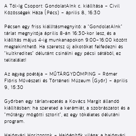
A Tól-Ig Csoport: GondolatAInk c. kiállítása – Civil
Közösségek Háza (Pécs) – április 8., 16:30
Pécsen egy friss kiállításmegnyitó: a “GondolatAInk”
tárlat megnyitója április 8-án 16:30-kor lesz, és a
kiállítás május 4-ig munkanapokon 9:00–16:00 között
megtekinthető. Ha szeretsz új alkotókat felfedezni és
“kultkredites” délutánt csinálni egy pécsi sétából, ez
telitalálat!
Az agyag poétája – MŰTÁRGYDÖMPING – Rómer
Flóris Művészeti és Történeti Múzeum (Győr) – április
9., 15:30
Győrben egy tárlatvezetés a Kovács Margit állandó
kiállításban: ha szereted a kerámiát, a szobrászatot és a
“műtárgy mögötti sztorit”, ez egy tökéletes délutáni
program.
Hajógyári Horizontok – Hajóépítők világa: a hajógyári