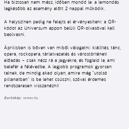
Ha biztosan nem mész, időben mondd le: a lemondás
legkésőbb az esemény előtt 2 nappal működik.
A helyszínen pedig ne felejts el érvényesíteni: a QR-
kódot az Universum appon belüli QR-olvasóval kell
beolvasni.
Áprilisban is bőven van miből válogatni: kiállítás, tánc,
opera, rockopera, tárlatvezetés és várostörténeti
előadás – csak nézz rá a jegyekre, és foglald le, ami
belefér a félévedbe. A legjobb programok gyorsan
telnek, de mindig akad olyan, amire még “utolsó
pillanatban” is be lehet csúszni, szóval érdemes
rendszeresen visszanézni!
Borítókép:
romer.hu