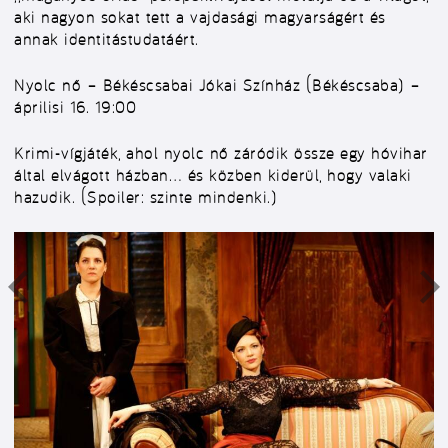
aki nagyon sokat tett a vajdasági magyarságért és
annak identitástudatáért.
Nyolc nő – Békéscsabai Jókai Színház (Békéscsaba) –
áprilisi 16. 19:00
Krimi-vígjáték, ahol nyolc nő záródik össze egy hóvihar
által elvágott házban… és közben kiderül, hogy valaki
hazudik. (Spoiler: szinte mindenki.)