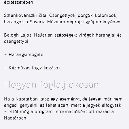
építészetében
Sztankovánszki Zita: Csengettyűk, pörgők, kolompok,
harangok a Savaria Múzeum néprajzi gyűjteményében
Balogh Lajos: Hallatlan szépségek: virágok harangjai és
csengettyűi
– Harangsimogató
– Kézműves foglalkozások
Hogyan foglalj okosan
Ha a Naptárban látsz egy eseményt, de jegyet már nem
enged igényelni, az lehet azért, mert a jegyek elfogytak
– ettől még a program információként ott marad a
Naptárban.