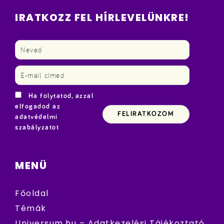
IRATKOZZ FEL HÍRLEVELÜNKRE!
Ha folytatod, azzal
elfogadod az
adatvédelmi
szabályzatot
MENÜ
Főoldal
Témák
Universum.hu – Adatkezelési Tájékoztató