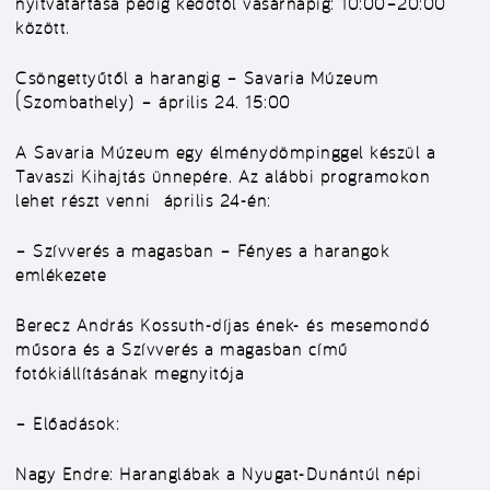
nyitvatartása pedig keddtől vasárnapig: 10:00–20:00
között.
Csöngettyűtől a harangig
– Savaria Múzeum
(Szombathely) – április 24. 15:00
A Savaria Múzeum egy élménydömpinggel készül a
Tavaszi Kihajtás ünnepére. Az alábbi programokon
lehet részt venni április 24-én:
– Szívverés a magasban – Fényes a harangok
emlékezete
Berecz András Kossuth-díjas ének- és mesemondó
műsora és a Szívverés a magasban című
fotókiállításának megnyitója
– Előadások:
Nagy Endre: Haranglábak a Nyugat-Dunántúl népi