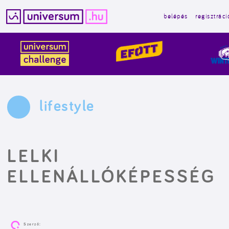
belépés
regisztráci
Kilépés
a
tartalomba
lifestyle
LELKI
ELLENÁLLÓKÉPESSÉG
Szerző: