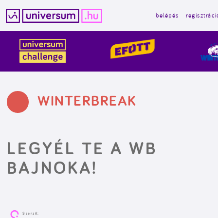
belépés
regisztráci
Kilépés
a
tartalomba
WINTERBREAK
LEGYÉL TE A WB
BAJNOKA!
Szerző: