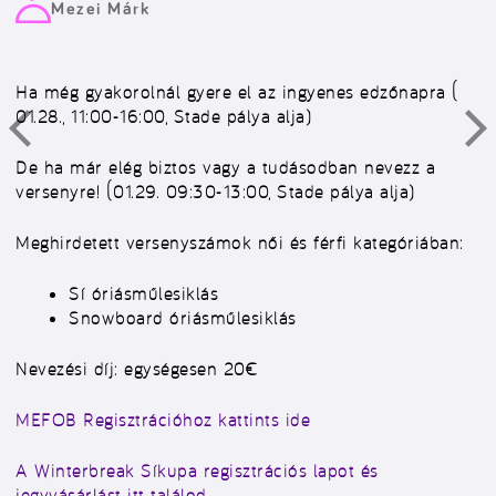
Mezei Márk
Ha még gyakorolnál gyere el az ingyenes edzőnapra (
01.28., 11:00-16:00, Stade pálya alja)
De ha már elég biztos vagy a tudásodban nevezz a
versenyre! (01.29. 09:30-13:00, Stade pálya alja)
Meghirdetett versenyszámok női és férfi kategóriában:
Sí óriásműlesiklás
Snowboard óriásműlesiklás
Nevezési díj: egységesen 20€
MEFOB Regisztrációhoz kattints ide
A Winterbreak Síkupa regisztrációs lapot és
jegyvásárlást itt találod