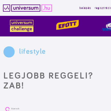
belépés
regisztráci
Kilépés
a
tartalomba
lifestyle
LEGJOBB REGGELI?
ZAB!
Szerző: