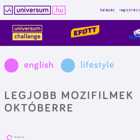
belépés
regisztráci
Kilépés
a
tartalomba
english
lifestyle
LEGJOBB MOZIFILMEK
OKTÓBERRE
Szerző: