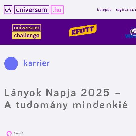
belépés
regisztráci
Kilépés
a
tartalomba
karrier
Lányok Napja 2025 –
A tudomány mindenkié
Szerző: