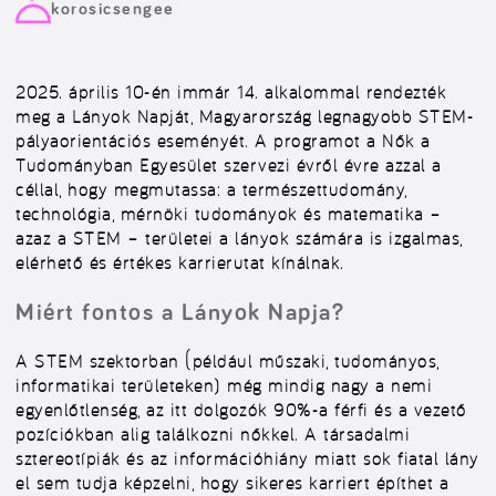
korosicsengee
2025. április 10-én immár 14. alkalommal rendezték
meg a Lányok Napját, Magyarország legnagyobb STEM-
pályaorientációs eseményét. A programot a Nők a
Tudományban Egyesület szervezi évről évre azzal a
céllal, hogy megmutassa: a természettudomány,
technológia, mérnöki tudományok és matematika –
azaz a STEM – területei a lányok számára is izgalmas,
elérhető és értékes karrierutat kínálnak.
Miért fontos a Lányok Napja?
A STEM szektorban (például műszaki, tudományos,
informatikai területeken) még mindig nagy a nemi
egyenlőtlenség, az itt dolgozók 90%-a férfi és a vezető
pozíciókban alig találkozni nőkkel. A társadalmi
sztereotípiák és az információhiány miatt sok fiatal lány
el sem tudja képzelni, hogy sikeres karriert építhet a