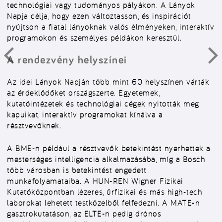
technológiai vagy tudományos pályákon. A Lányok
Napja célja, hogy ezen változtasson, és inspirációt
nyújtson a fiatal lányoknak valós élményeken, interaktív
programokon és személyes példákon keresztül.
A rendezvény helyszínei
Az idei Lányok Napján több mint 60 helyszínen várták
az érdeklődőket országszerte. Egyetemek,
kutatóintézetek és technológiai cégek nyitották meg
kapuikat, interaktív programokat kínálva a
résztvevőknek.
A BME-n például a résztvevők betekintést nyerhettek a
mesterséges intelligencia alkalmazásába, míg a Bosch
több városban is betekintést engedett
munkafolyamataiba. A HUN-REN Wigner Fizikai
Kutatóközpontban lézeres, űrfizikai és más high-tech
laborokat lehetett testközelből felfedezni. A MATE-n
gasztrokutatáson, az ELTE-n pedig drónos