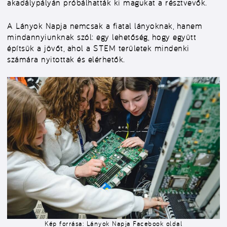
akadálypályán próbálhatták ki magukat a résztvevők.
A Lányok Napja nemcsak a fiatal lányoknak, hanem
mindannyiunknak szól: egy lehetőség, hogy együtt
építsük a jövőt, ahol a STEM területek mindenki
számára nyitottak és elérhetők.
Kép forrása: Lányok Napja Facebook oldal