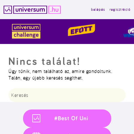
belépés
regisztráció
Kilépés
a
tartalomba
Nincs találat!
Úgy tűnik, nem található az, amire gondoltunk.
Talán, egy újabb keresés segíthet.
Keresés:
#Best Of Uni