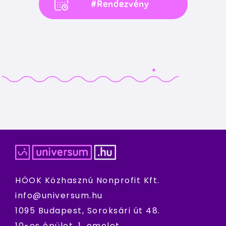
#Rendezvény
HÖOK Közhasznú Nonprofit Kft.
info@universum.hu
1095 Budapest, Soroksári út 48.
10-es épület, 1. emelet.