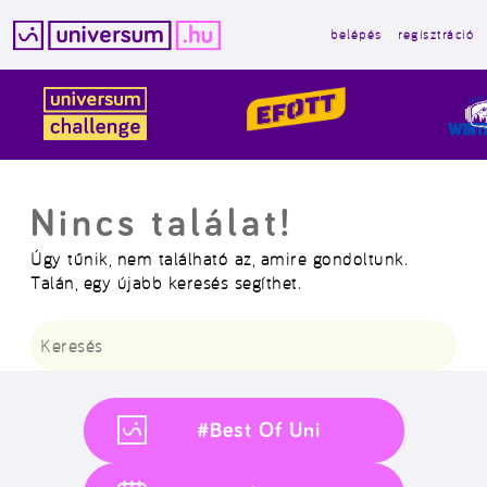
belépés
regisztráció
Kilépés
a
tartalomba
Nincs találat!
Úgy tűnik, nem található az, amire gondoltunk.
Talán, egy újabb keresés segíthet.
Keresés:
#Best Of Uni