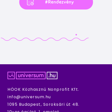
#Rendezvény
HÖOK Közhasznú Nonprofit Kft.
info@universum.hu
1095 Budapest, Soroksári út 48.
10-es épület, 1. emelet.