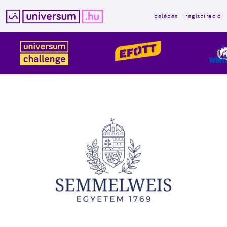
belépés
regisztráció
Kilépés
a
tartalomba