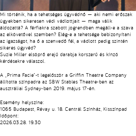
Mi történik, ha a tehetséges ügyvédnő — aki nemi erőszak
ügyekben sikeresen védi vádlottjait — maga válik
áldozattá? A férfiakra szabott jogrendben megáll-e a szava
az elkövetővel szemben? Elég-e a tehetsége bebizonyítani
az igazságot, ha ő a szenvedő fél, a vádlott pedig szintén
sikeres ügyvéd?
Suzie Miller elsöprő erejű darabja korszerű és kínzó
kérdésekre válaszol.
A „Prima Facie”-t legelőször a Griffin Theatre Company
állította színpadra az SBW Stables Theatre-ben az
ausztráliai Sydney-ben 2019. május 17-én.
Esemény helyszíne:
1065 Budapest, Révay u. 18. Centrál Színház, Kisszínpad
Időpont:
2026.03.28. 19.30