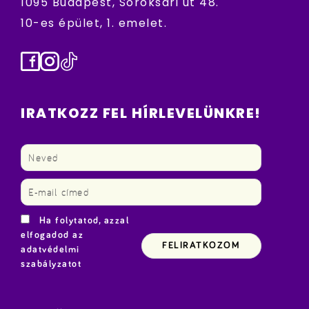
1095 Budapest, Soroksári út 48.
10-es épület, 1. emelet.
Facebook
Instagram
TikTok
IRATKOZZ FEL HÍRLEVELÜNKRE!
Ha folytatod, azzal
elfogadod az
adatvédelmi
szabályzatot