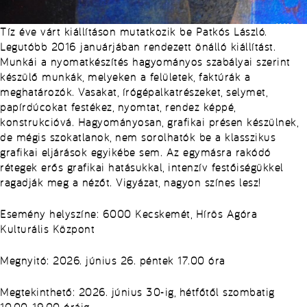
Tíz éve várt kiállításon mutatkozik be Patkós László.
Legutóbb 2016 januárjában rendezett önálló kiállítást.
Munkái a nyomatkészítés hagyományos szabályai szerint
készülő munkák, melyeken a felületek, faktúrák a
meghatározók. Vasakat, írógépalkatrészeket, selymet,
papírdúcokat festékez, nyomtat, rendez képpé,
konstrukcióvá. Hagyományosan, grafikai présen készülnek,
de mégis szokatlanok, nem sorolhatók be a klasszikus
grafikai eljárások egyikébe sem. Az egymásra rakódó
rétegek erős grafikai hatásukkal, intenzív festőiségükkel
ragadják meg a nézőt. Vigyázat, nagyon színes lesz!
Esemény helyszíne: 6000 Kecskemét, Hírös Agóra
Kulturális Központ
Megnyitó: 2026. június 26. péntek 17.00 óra
Megtekinthető: 2026. június 30-ig, hétfőtől szombatig
10.00-19.00 óráig