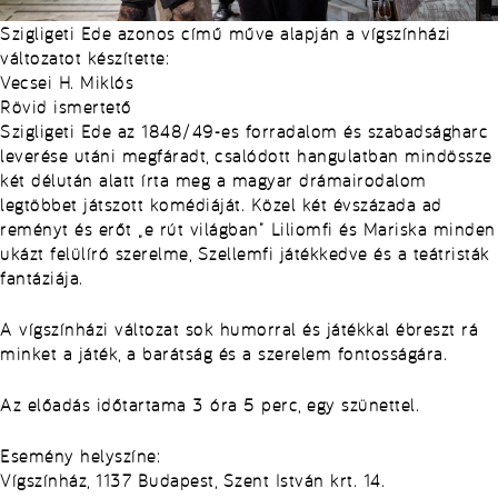
Szigligeti Ede azonos című műve alapján a vígszínházi
változatot készítette:
Vecsei H. Miklós
Rövid ismertető
Szigligeti Ede az 1848/49-es forradalom és szabadságharc
leverése utáni megfáradt, csalódott hangulatban mindössze
két délután alatt írta meg a magyar drámairodalom
legtöbbet játszott komédiáját. Közel két évszázada ad
reményt és erőt „e rút világban” Liliomfi és Mariska minden
ukázt felülíró szerelme, Szellemfi játékkedve és a teátristák
fantáziája.
A vígszínházi változat sok humorral és játékkal ébreszt rá
minket a játék, a barátság és a szerelem fontosságára.
Az előadás időtartama 3 óra 5 perc, egy szünettel.
Esemény helyszíne:
Vígszínház, 1137 Budapest, Szent István krt. 14.