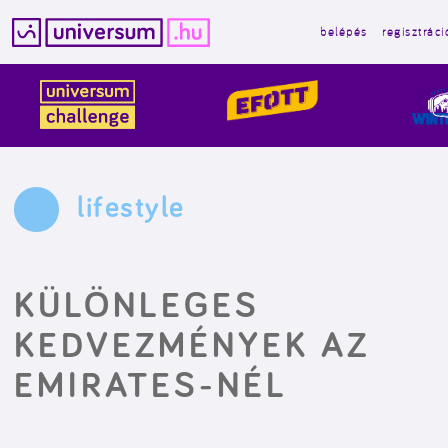
belépés
regisztráci
Kilépés
a
tartalomba
lifestyle
KÜLÖNLEGES
KEDVEZMÉNYEK AZ
EMIRATES-NÉL