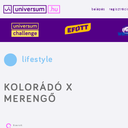
belépés
regisztráci
Kilépés
a
tartalomba
lifestyle
KOLORÁDÓ X
MERENGŐ
Szerző: