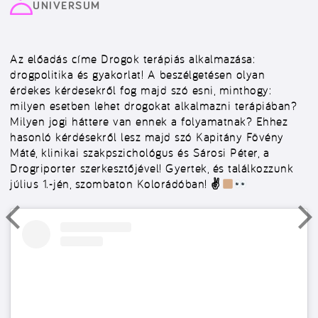
UNIVERSUM
Az előadás címe Drogok terápiás alkalmazása:
drogpolitika és gyakorlat! A beszélgetésen olyan
érdekes kérdesekről fog majd szó esni, minthogy:
milyen esetben lehet drogokat alkalmazni terápiában?
Milyen jogi háttere van ennek a folyamatnak? Ehhez
hasonló kérdésekről lesz majd szó Kapitány Fövény
Máté, klinikai szakpszichológus és Sárosi Péter, a
Drogriporter szerkesztőjével! Gyertek, és találkozzunk
július 1.-jén, szombaton Kolorádóban! ✌