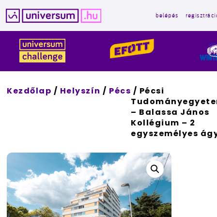
belépés
regisztráci
Kilépés
a
tartalomba
Kezdőlap
/
Helyszín
/
Pécs
/ Pécsi
Tudományegyet
– Balassa János
Kollégium – 2
egyszemélyes ág