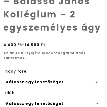
– Balassa János
Kollégium – 2
egyszemélyes ágy
4 400
Ft
-
14 800
Ft
Az ár 400 Ft/éj/fő idegenforgalmi adót
tartalmaz.
hány főre
diák