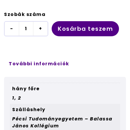
Szobák száma
Kosárba teszem
-
+
Pécsi
Tudományegyetem
-
Balassa
János
Kollégium
További információk
-
2
egyszemélyes
hány főre
ágy
mennyiség
1, 2
Szálláshely
Pécsi Tudományegyetem – Balassa
János Kollégium