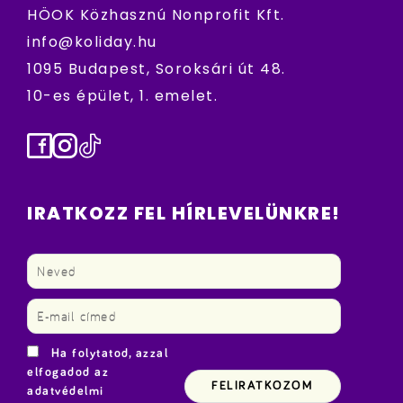
HÖOK Közhasznú Nonprofit Kft.
info@koliday.hu
1095 Budapest, Soroksári út 48.
10-es épület, 1. emelet.
Facebook
Instagram
TikTok
IRATKOZZ FEL HÍRLEVELÜNKRE!
Ha folytatod, azzal
elfogadod az
adatvédelmi