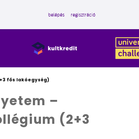
belépés
regisztráció
+3 fős lakóegység)
gyetem –
ollégium (2+3
)