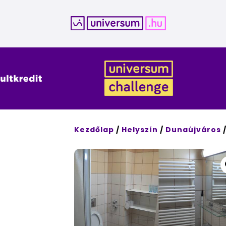
Kilépés
a
tartalomba
Kezdőlap
/
Helyszín
/
Dunaújváros
/