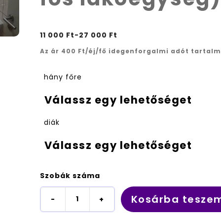
11 000
Ft
-
27 000
Ft
Az ár 400 Ft/éj/fő idegenforgalmi adót tartalm
hány főre
diák
Szobák száma
Kosárba tesze
-
+
Dunaújvárosi
Egyetem