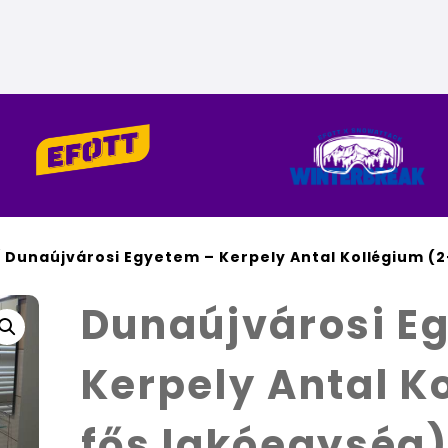
 Dunaújvárosi Egyetem – Kerpely Antal Kollégium (2
Dunaújvárosi E
Kerpely Antal K
fős lakóegység