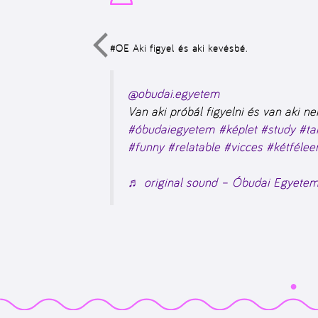
#OE
Aki figyel és aki kevésbé.
@obudai.egyetem
Van aki próbál figyelni és van aki n
#óbudaiegyetem
#képlet
#study
#ta
#funny
#relatable
#vicces
#kétfélee
♬ original sound – Óbudai Egyete