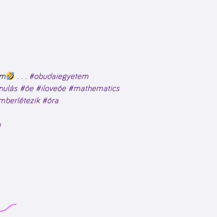
em
. . .
#obudaiegyetem
nulás
#óe
#iloveóe
#mathematics
mberlétezik
#óra
m