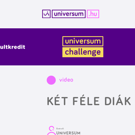
Kilépés
a
tartalomba
video
KÉT FÉLE DIÁK
Szerző:
UNIVERSUM