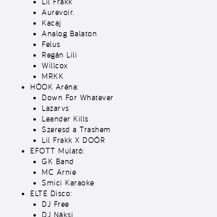
Lil Frakk
Aurevoir.
Kacaj
Analog Balaton
Felus
Regán Lili
Willcox
MRKK
HÖOK Aréna:
Down For Whatever
Lazarvs
Leander Kills
Szeresd a Trashem
Lil Frakk X DOÓR
EFOTT Mulató:
GK Band
MC Arnie
Smici Karaoke
ELTE Disco:
DJ Free
DJ Náksi