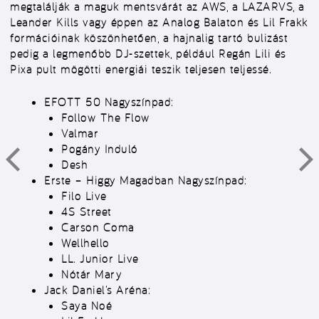
megtalálják a maguk mentsvárát az AWS, a LAZARVS, a
Leander Kills vagy éppen az Analog Balaton és Lil Frakk
formációinak köszönhetően, a hajnalig tartó bulizást
pedig a legmenőbb DJ-szettek, például Regán Lili és
Pixa pult mögötti energiái teszik teljesen teljessé.
EFOTT 50 Nagyszínpad:
Follow The Flow
Valmar
Pogány Induló
Desh
Erste – Higgy Magadban Nagyszínpad:
Filo Live
4S Street
Carson Coma
Wellhello
LL. Junior Live
Nótár Mary
Jack Daniel’s Aréna:
Saya Noé