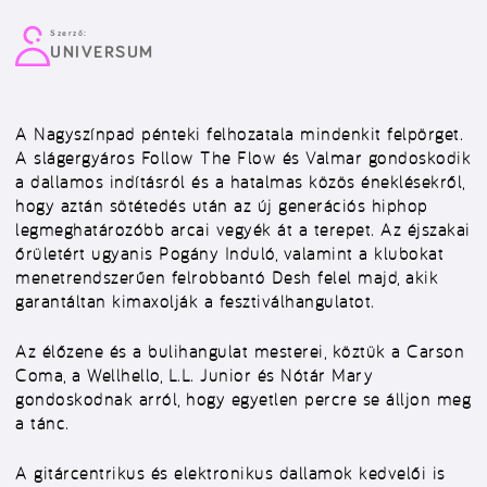
Szerző:
UNIVERSUM
A Nagyszínpad pénteki felhozatala mindenkit felpörget.
A slágergyáros Follow The Flow és Valmar gondoskodik
a dallamos indításról és a hatalmas közös éneklésekről,
hogy aztán sötétedés után az új generációs hiphop
legmeghatározóbb arcai vegyék át a terepet. Az éjszakai
őrületért ugyanis Pogány Induló, valamint a klubokat
menetrendszerűen felrobbantó Desh felel majd, akik
garantáltan kimaxolják a fesztiválhangulatot.
Az élőzene és a bulihangulat mesterei, köztük a Carson
Coma, a Wellhello, L.L. Junior és Nótár Mary
gondoskodnak arról, hogy egyetlen percre se álljon meg
a tánc.
A gitárcentrikus és elektronikus dallamok kedvelői is