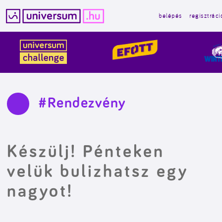
belépés
regisztráci
Kilépés
a
tartalomba
#Rendezvény
Készülj! Pénteken
velük bulizhatsz egy
nagyot!