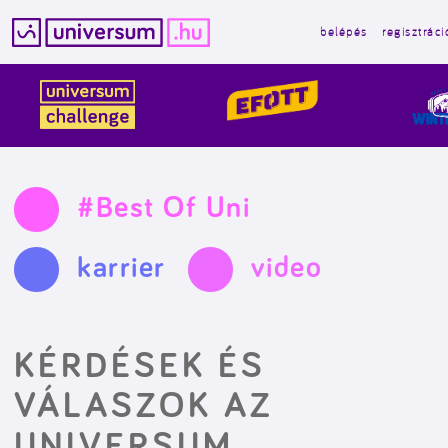
belépés
regisztráci
Kilépés
a
tartalomba
#Best Of Uni
karrier
video
KÉRDÉSEK ÉS
VÁLASZOK AZ
UNIVERSUM