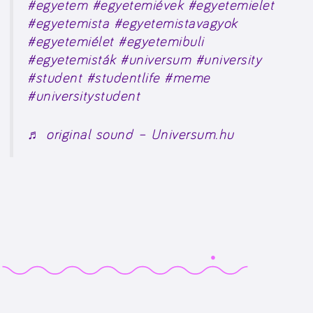
#egyetem
#egyetemiévek
#egyetemielet
#egyetemista
#egyetemistavagyok
#egyetemiélet
#egyetemibuli
#egyetemisták
#universum
#university
#student
#studentlife
#meme
#universitystudent
♬ original sound – Universum.hu