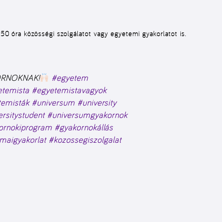
z 50 óra közösségi szolgálatot vagy egyetemi gyakorlatot is.
KORNOKNAK!
#egyetem
etemista
#egyetemistavagyok
temisták
#universum
#university
ersitystudent
#universumgyakornok
ornokiprogram
#gyakornokállás
maigyakorlat
#kozossegiszolgalat