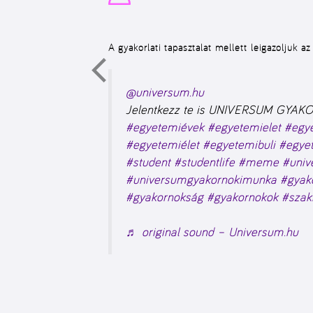
A gyakorlati tapasztalat mellett leigazoljuk a
@universum.hu
Jelentkezz te is UNIVERSUM GYA
#egyetemiévek
#egyetemielet
#egy
#egyetemiélet
#egyetemibuli
#egye
#student
#studentlife
#meme
#univ
#universumgyakornokimunka
#gyak
#gyakornokság
#gyakornokok
#szak
♬ original sound – Universum.hu