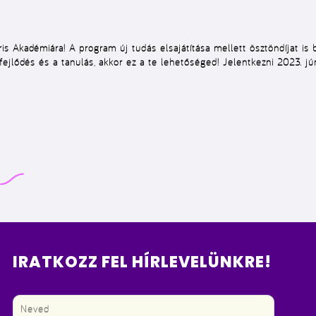
áris Akadémiára! A program új tudás elsajátítása mellett ösztöndíjat is 
fejlődés és a tanulás, akkor ez a te lehetőséged! Jelentkezni
2023. jú
IRATKOZZ FEL HÍRLEVELÜNKRE!