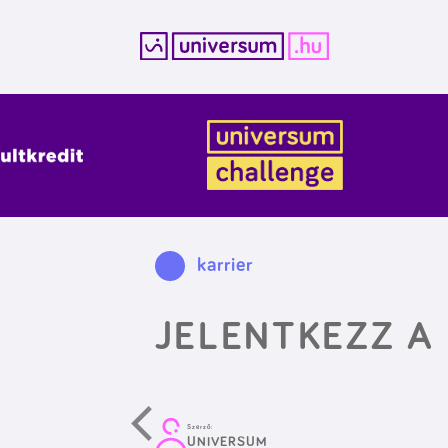
Kilépés
a
tartalomba
karrier
JELENTKEZZ A 
Szerző:
UNIVERSUM