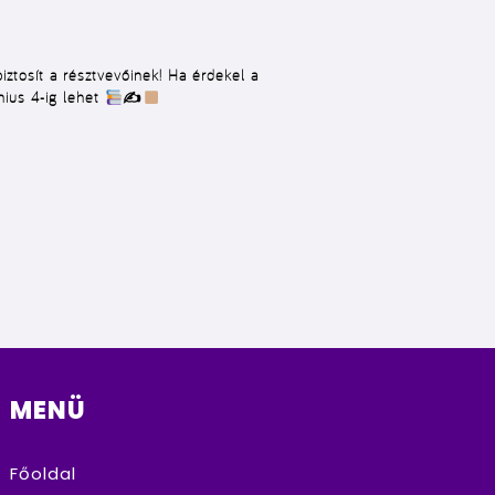
biztosít a résztvevőinek! Ha érdekel a
nius 4
-ig lehet
✍
MENÜ
Főoldal