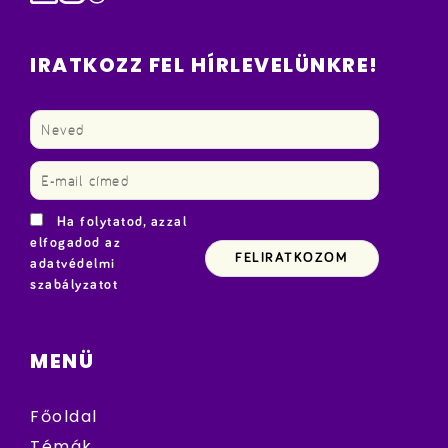
IRATKOZZ FEL HÍRLEVELÜNKRE!
Ha folytatod, azzal
elfogadod az
adatvédelmi
szabályzatot
MENÜ
Főoldal
Témák