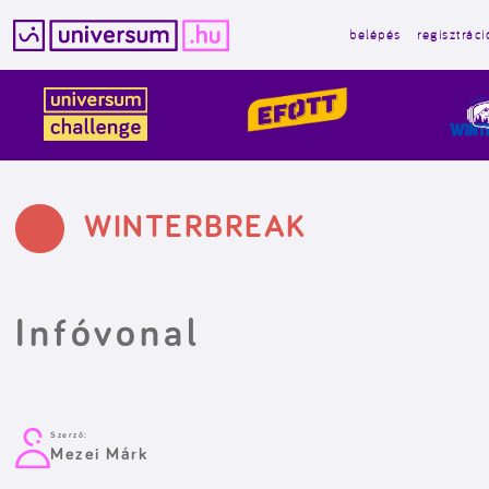
belépés
regisztráci
Kilépés
a
tartalomba
WINTERBREAK
Infóvonal
Szerző:
Mezei Márk