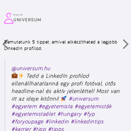
Szerző:
UNIVERSUM
Bemutatunk 5 tippet, amivel elkészítheted a legjobb
LinkedIn profilod.
@universum.hu
Tedd a LinkedIn profilod
ellenállhatatlanná egy profi fotóval, ütős
headline-nal és aktív jelenléttel! Most van
itt az ideje kitűnni!
#universum
#egyetem
#egyetemista
#egyetemisták
#egyetemistaélet
#hungary
#fyp
#foryoupage
#linkedin
#linkedintips
#karrier
#tipp
#tipps