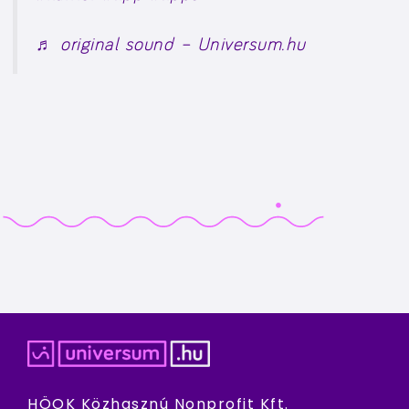
♬ original sound – Universum.hu
HÖOK Közhasznú Nonprofit Kft.