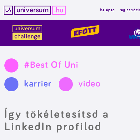
belépés
regisztráci
Kilépés
a
tartalomba
#Best Of Uni
karrier
video
Így tökéletesítsd a
LinkedIn profilod