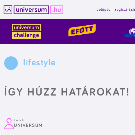
belépés
regisztráci
Kilépés
a
tartalomba
lifestyle
ÍGY HÚZZ HATÁROKAT!
Szerző:
UNIVERSUM