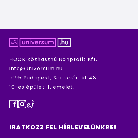
HÖOK Közhasznú Nonprofit Kft.
info@universum.hu
1095 Budapest, Soroksári út 48.
10-es épület, 1. emelet.
Facebook
Instagram
TikTok
IRATKOZZ FEL HÍRLEVELÜNKRE!