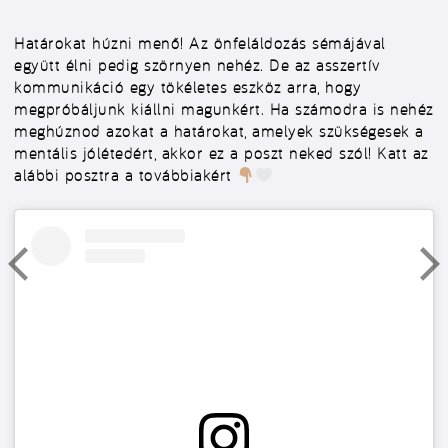
Határokat húzni menő! Az önfeláldozás sémájával
együtt élni pedig szörnyen nehéz. De az asszertív
kommunikáció egy tökéletes eszköz arra, hogy
megpróbáljunk kiállni magunkért. Ha számodra is nehéz
meghúznod azokat a határokat, amelyek szükségesek a
mentális jólétedért, akkor ez a poszt neked szól! Katt az
alábbi posztra a továbbiakért