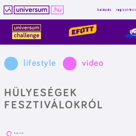
belépés
regisztráci
Kilépés
a
tartalomba
lifestyle
video
HÜLYESÉGEK
FESZTIVÁLOKRÓL
Szerző: