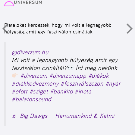
UNIVERSUM
Fiatalokat kérdeztek, hogy mi volt a legnagyobb
hülyeség, amit egy fesztiválon csináltak.
@diverzum.hu
Mi volt a legnagyobb hülyeség amit egy
fesztiválon csináltál?
Írd meg nekünk
#diverzum
#diverzumapp
#diákok
#diákkedvezmény
#fesztiválszezon
#nyár
#efott
#sziget
#bankito
#inota
#balatonsound
♬ Big Dawgs – Hanumankind & Kalmi