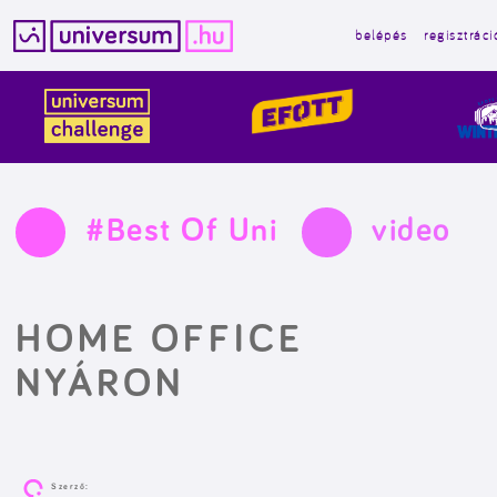
belépés
regisztráci
Kilépés
a
tartalomba
#Best Of Uni
video
HOME OFFICE
NYÁRON
Szerző: