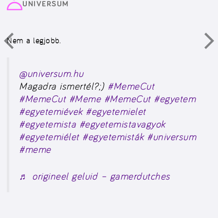
UNIVERSUM
Nem a legjobb.
@universum.hu
Magadra ismertél?;)
#MemeCut
#MemeCut
#Meme
#MemeCut
#egyetem
#egyetemiévek
#egyetemielet
#egyetemista
#egyetemistavagyok
#egyetemiélet
#egyetemisták
#universum
#meme
♬ origineel geluid – gamerdutches