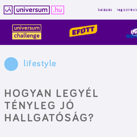
belépés
regisztráci
Kilépés
a
tartalomba
lifestyle
HOGYAN LEGYÉL
TÉNYLEG JÓ
HALLGATÓSÁG?