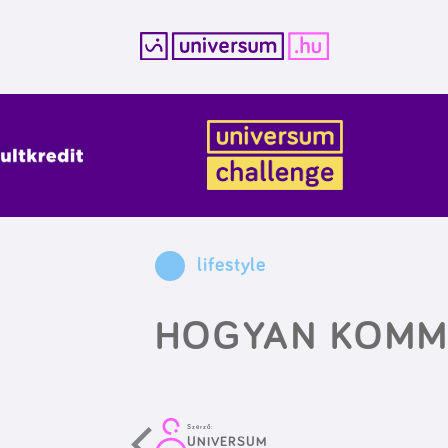
Kilépés
a
tartalomba
lifestyle
HOGYAN KOMM
Szerző:
UNIVERSUM