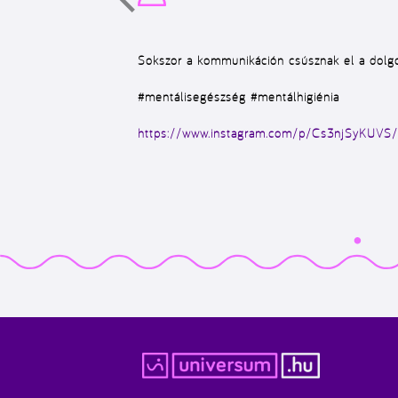
Sokszor a kommunikáción csúsznak el a dolgok
#mentálisegészség #mentálhigiénia
https://www.instagram.com/p/Cs3njSyKUVS/