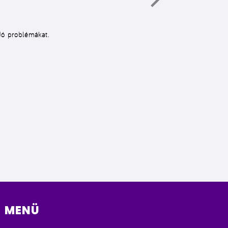
dó problémákat.
MENÜ