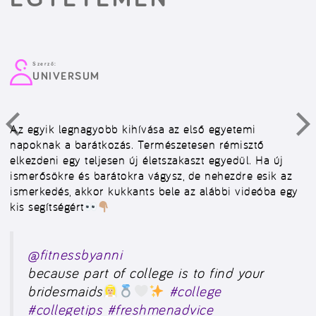
Szerző:
UNIVERSUM
Az egyik legnagyobb kihívása az első egyetemi
napoknak a barátkozás. Természetesen rémisztő
elkezdeni egy teljesen új életszakaszt egyedül. Ha új
ismerősökre és barátokra vágysz, de nehezdre esik az
ismerkedés, akkor kukkants bele az alábbi videóba egy
kis segítségért
@fitnessbyanni
because part of college is to find your
bridesmaids
#college
#collegetips
#freshmenadvice