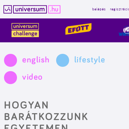
belépés
regisztráci
Kilépés
a
tartalomba
english
lifestyle
video
HOGYAN
BARÁTKOZZUNK
EGYETEMEN