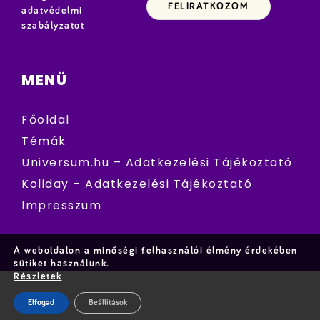
adatvédelmi
szabályzatot
MENÜ
Főoldal
Témák
Universum.hu – Adatkezelési Tájékoztató
Koliday – Adatkezelési Tájékoztató
Impresszum
A weboldalon a minőségi felhasználói élmény érdekében
sütiket használunk.
Részletek
Elfogad
Beállítások