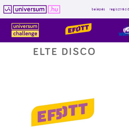
belépés
regisztráci
Kilépés
a
tartalomba
ELTE DISCO