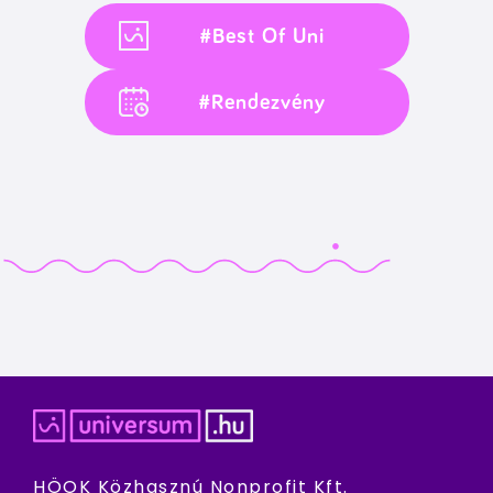
#Best Of Uni
#Rendezvény
HÖOK Közhasznú Nonprofit Kft.