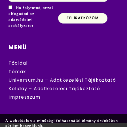
Ha folytatod, azzal
elfogadod az
adatvédelmi
szabályzatot
MENÜ
Főoldal
Témák
Universum.hu – Adatkezelési Tájékoztató
Koliday – Adatkezelési Tájékoztató
Impresszum
A weboldalon a minőségi felhasználói élmény érdekében
sütiket használunk.