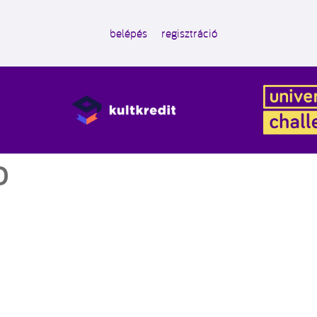
belépés
regisztráció
D