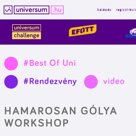
belépés
regisztráci
Kilépés
a
tartalomba
#Best Of Uni
#Rendezvény
video
HAMAROSAN GÓLYA
WORKSHOP