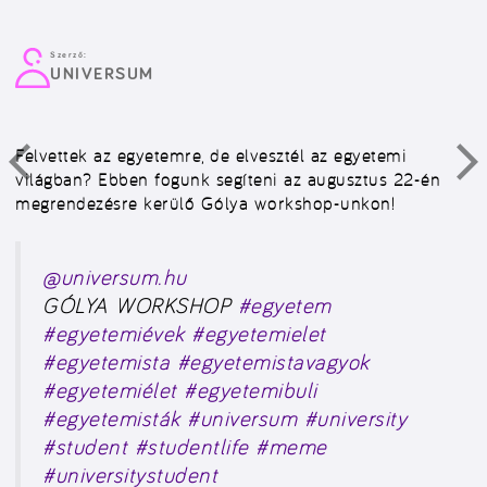
Szerző:
UNIVERSUM
Felvettek az egyetemre, de elvesztél az egyetemi
világban? Ebben fogunk segíteni az augusztus 22-én
megrendezésre kerülő Gólya workshop-unkon!
@universum.hu
GÓLYA WORKSHOP
#egyetem
#egyetemiévek
#egyetemielet
#egyetemista
#egyetemistavagyok
#egyetemiélet
#egyetemibuli
#egyetemisták
#universum
#university
#student
#studentlife
#meme
#universitystudent