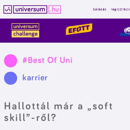
belépés
regisztráci
Kilépés
a
tartalomba
#Best Of Uni
karrier
Hallottál már a „soft
skill”-ről?