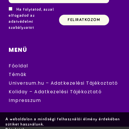
Ha folytatod, azzal
elfogadod az
adatvédelmi
szabályzatot
MENÜ
Főoldal
Témák
Universum.hu – Adatkezelési Tájékoztató
Koliday – Adatkezelési Tájékoztató
Impresszum
A weboldalon a minőségi felhasználói élmény érdekében
sütiket használunk.