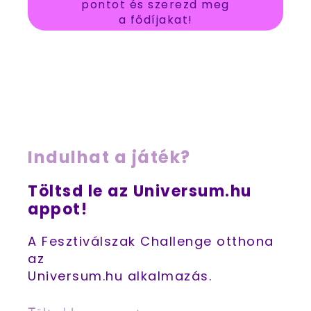
pontot és szerezd meg
a fődíjakat!
Indulhat a játék?
Töltsd le az Universum.hu
appot!
A Fesztiválszak Challenge otthona
az
Universum.hu alkalmazás.