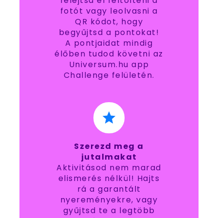
felejtsd el feltölteni a
fotót vagy leolvasni a
QR kódot, hogy
begyűjtsd a pontokat!
A pontjaidat mindig
élőben tudod követni az
Universum.hu app
Challenge felületén.
Szerezd meg a
jutalmakat
Aktivitásod nem marad
elismerés nélkül! Hajts
rá a garantált
nyereményekre, vagy
gyűjtsd te a legtöbb