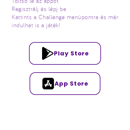
Töltsd le az appot
Regisztrálj és lépj be
Kattints a Challenge menüpontra és már
indulhat is a játék!
Play Store
App Store