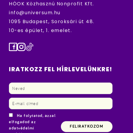
HÖOK Közhasznú Nonprofit Kft.
info@universum.hu
1095 Budapest, Soroksári út 48.
10-es épület, 1. emelet.
Facebook
Instagram
TikTok
IRATKOZZ FEL HÍRLEVELÜNKRE!
Ha folytatod, azzal
elfogadod az
adatvédelmi