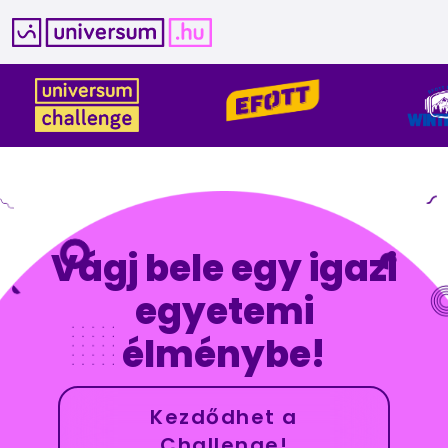
Kilépés
a
tartalomba
Vágj bele egy igazi
egyetemi
élménybe!
Kezdődhet a
Challenge!