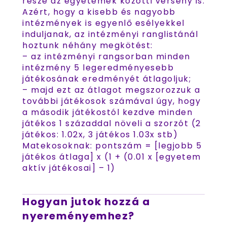
része az egyetemek közötti verseny is.
Azért, hogy a kisebb és nagyobb
intézmények is egyenlő esélyekkel
induljanak, az intézményi ranglistánál
hoztunk néhány megkötést:
– az intézményi rangsorban minden
intézmény 5 legeredményesebb
játékosának eredményét átlagoljuk;
– majd ezt az átlagot megszorozzuk a
további játékosok számával úgy, hogy
a második játékostól kezdve minden
játékos 1 századdal növeli a szorzót (2
játékos: 1.02x, 3 játékos 1.03x stb)
Matekosoknak: pontszám = [legjobb 5
játékos átlaga] x (1 + (0.01 x [egyetem
aktív játékosai] – 1)
Hogyan jutok hozzá a
nyereményemhez?